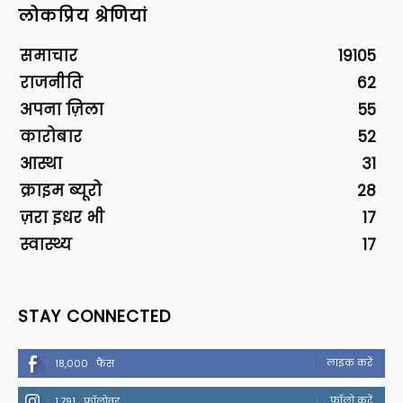
लोकप्रिय श्रेणियां
समाचार
19105
राजनीति
62
अपना ज़िला
55
कारोबार
52
आस्था
31
क्राइम ब्यूरो
28
ज़रा इधर भी
17
स्वास्थ्य
17
STAY CONNECTED
लाइक करें
18,000
फैंस
फॉलो करें
1,791
फॉलोवर