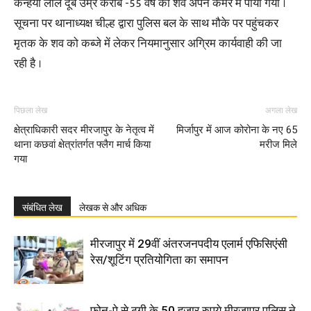
कन्हैया लाल दूबे उम्र करीब -55 वर्ष का शव अपने कमरे में पाया गया ।
सूचना पर थानाध्यक्ष चील्ह द्वारा पुलिस बल के साथ मौके पर पहुंचकर
मृतक के शव को कब्जे में लेकर नियमानुसार अग्रिम कार्यवाही की जा
रही है ।
पिछला लेख
अगला लेख
क्षेत्राधिकारी सदर मीरजापुर के नेतृत्व में
मिर्जापुर में आज कोरोना के नए 65
थाना कछवां क्षेत्रांतर्गत फ्लैग मार्च किया
मरीज मिले
गया
संबंधित लेख
लेखक से और अधिक
मीरजापुर में 29वीं अंतरजनपदीय एलार्म एफिसिएंसी
रेस/शूटिंग प्रतियोगिता का समापन
फोन-पे से ठगी के 50 हजार रुपये मीरजापुर पुलिस ने