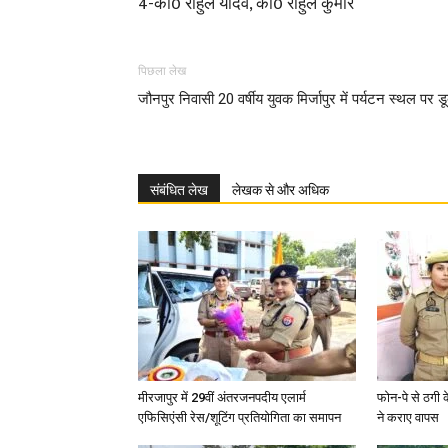
4-का0 राहुल यादव, का0 राहुल कुमार
पिछला लेख
जौनपुर निवासी 20 वर्षीय युवक मिर्जापुर में पर्यटन स्थल पर डू
संबंधित लेख
लेखक से और अधिक
मीरजापुर में 29वीं अंतरजनपदीय एलार्म
फोन-पे से ठगी 
एफिसिएंसी रेस/शूटिंग प्रतियोगिता का समापन
ने कराए वापस