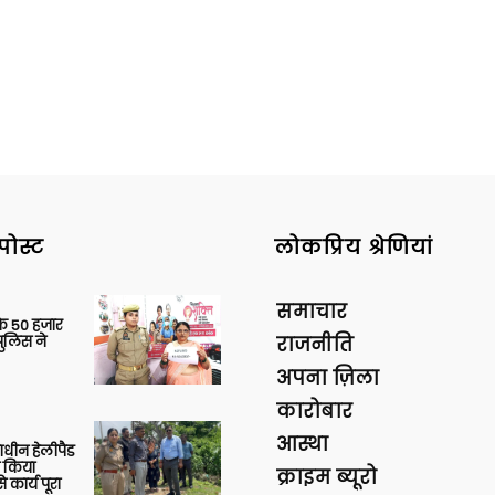
पोस्ट
लोकप्रिय श्रेणियां
समाचार
के 50 हजार
पुलिस ने
राजनीति
अपना ज़िला
कारोबार
आस्था
णाधीन हेलीपैड
े किया
क्राइम ब्यूरो
 कार्य पूरा