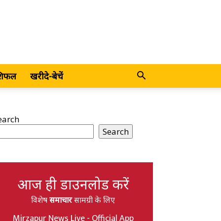
शिफल
खरीदे-बेचें
earch
Search
आज ही डाउनलोड करें
विशेष
समाचार
सामग्री के लिए
Mirzapur News Live - Official App