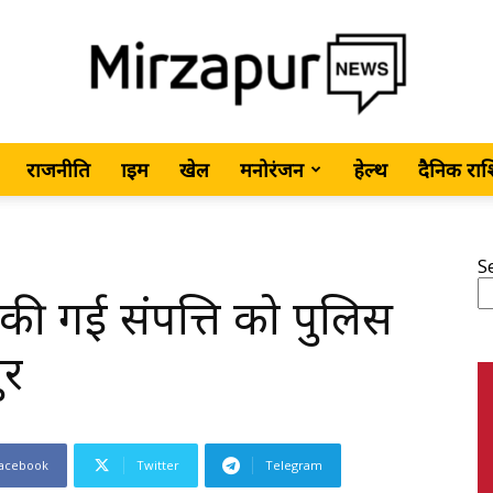
राजनीति
क्राइम
खेल
मनोरंजन
हेल्थ
दैनिक रा
MirzapurNews.com
S
की गई संपत्ति को पुलिस
•
ुर
acebook
Twitter
Telegram
Hindi