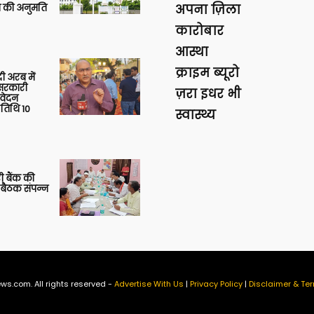
की अनुमति
अपना ज़िला
कारोबार
आस्था
क्राइम ब्यूरो
 अरब में
ु सरकारी
ज़रा इधर भी
आवेदन
 तिथि 10
स्वास्थ्य
ी बैंक की
 बैठक संपन्न
ws.com. All rights reserved -
Advertise With Us
|
Privacy Policy
|
Disclaimer & Ter