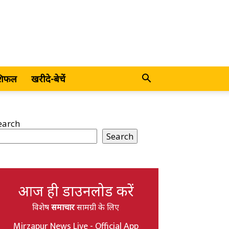
शिफल
खरीदे-बेचें
earch
Search
आज ही डाउनलोड करें
विशेष
समाचार
सामग्री के लिए
Mirzapur News Live - Official App