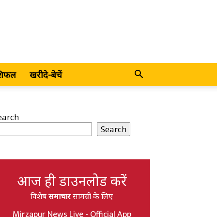
शिफल
खरीदे-बेचें
earch
Search
आज ही डाउनलोड करें
विशेष
समाचार
सामग्री के लिए
Mirzapur News Live - Official App