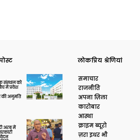
पोस्ट
लोकप्रिय श्रेणियां
समाचार
िक संस्थान को
 में प्रवेश
राजनीति
की अनुमति
अपना ज़िला
कारोबार
आस्था
क्राइम ब्यूरो
 अरब में
ु सरकारी
ज़रा इधर भी
आवेदन