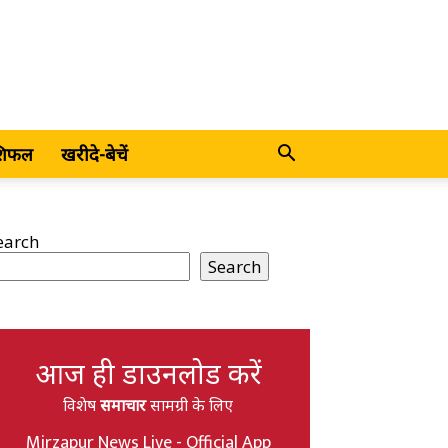
शिफल
खरीदे-बेचें
earch
Search
आज ही डाउनलोड करें
विशेष
समाचार
सामग्री के लिए
Mirzapur News Live - Official App