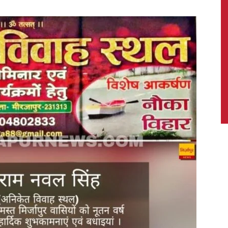
News,
Latest
News