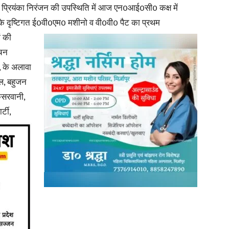
 प्रियंका निरंजन की उपस्थिति में आज एन0आई0सी0 कक्ष में
 के दृष्टिगत ई0वी0एम0
मशीनो व वी0वी0 पैट का प्रथम
in
ं की
ाचन
, के अलावा
यल, बहुजन
Hindi,
ेसरवानी,
्टी,
Today
Hindi