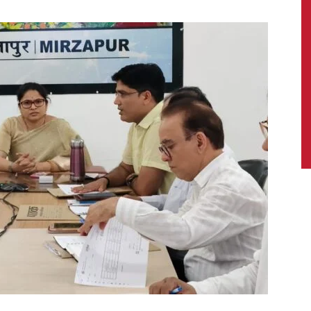
News,
Latest
News