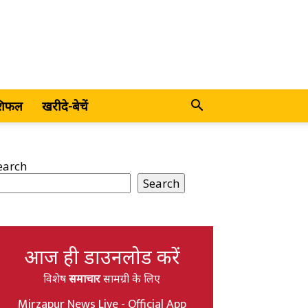
शिफल
खरीदे-बेचें
earch
Search
आज ही डाउनलोड करें
विशेष
समाचार
सामग्री के लिए
Mirzapur News Live - Official App