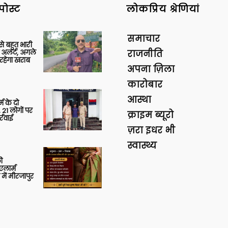
पोस्ट
लोकप्रिय श्रेणियां
समाचार
 से बहुत भारी
 अलर्ट, अगले
राजनीति
रहेगा खराब
अपना ज़िला
कारोबार
आस्था
र्म के दो
 21 लोगों पर
क्राइम ब्यूरो
्रवाई
ज़रा इधर भी
स्वास्थ्य
ी
लार्म
में मीरजापुर