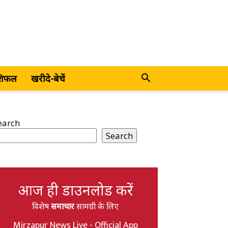
शिफल
खरीदे-बेचें
earch
Search
आज ही डाउनलोड करें
विशेष
समाचार
सामग्री के लिए
Mirzapur News Live - Official App