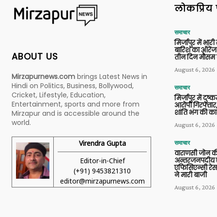
लोकप्रिय 
समाचार
मिर्जापुर में भारी
बारिश का ऑरेंज
ABOUT US
तीन दिन मौसम 
August 6, 2026
Mirzapurnews.com
brings Latest News in
Hindi on Politics, Business, Bollywood,
समाचार
Cricket, Lifestyle, Education,
मिर्जापुर में दुष्क
Entertainment, sports and more from
आरोपी गिरफ्तार,
शांति भंग की कार
Mirzapur and is accessible around the
world.
August 6, 2026
Virendra Gupta
समाचार
वाराणसी जोन क
Editor-in-Chief
अन्तरजनपदीय ए
एफिसिएन्सी रेस 
(+91) 9453821310
ने मारी बाजी
editor@mirzapurnews.com
August 6, 2026