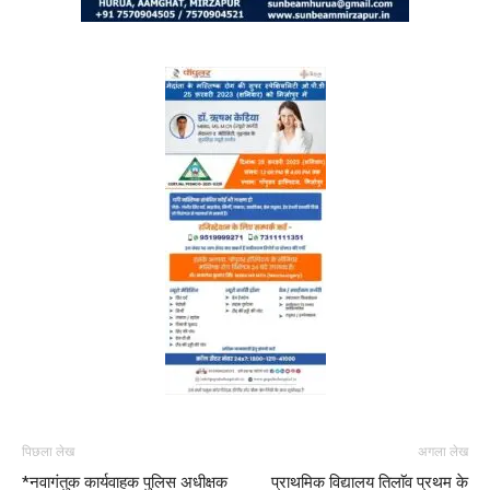
पिछला लेख
अगला लेख
*नवागंतुक कार्यवाहक पुलिस अधीक्षक
प्राथमिक विद्यालय तिलाॅव प्रथम के