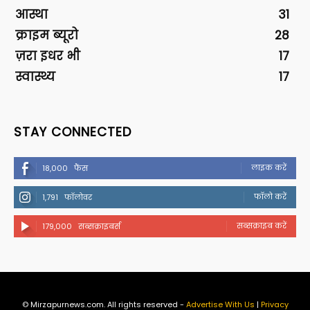
आस्था
31
क्राइम ब्यूरो
28
ज़रा इधर भी
17
स्वास्थ्य
17
STAY CONNECTED
लाइक करें
18,000
फैंस
फॉलो करें
1,791
फॉलोवर
सब्सक्राइब करें
179,000
सब्सक्राइबर्स
© Mirzapurnews.com. All rights reserved -
Advertise With Us
|
Privacy