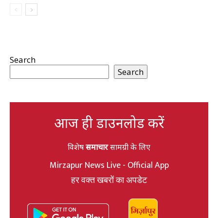
Search
Search
आज ही डाउनलोड करें
विशेष
समाचार
सामग्री के लिए
Mirzapur News Live - Official App
हर वक्त खबरों का अपडेट