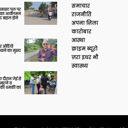
समाचार
आमघाट पुल पर
ों का आवागमन
राजनीति
द बहाल होने
अपना ज़िला
कारोबार
आस्था
र ऑडियो
क्राइम ब्यूरो
थाने का मुख्य
ज़रा इधर भी
स्वास्थ्य
 दौरान जेई से
 मारने व
ाने की धमकी का