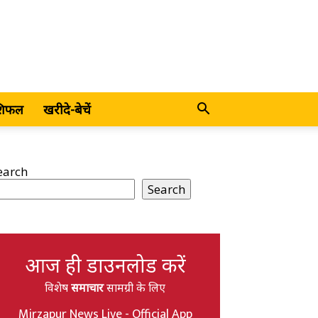
शिफल
खरीदे-बेचें
earch
Search
आज ही डाउनलोड करें
विशेष
समाचार
सामग्री के लिए
Mirzapur News Live - Official App