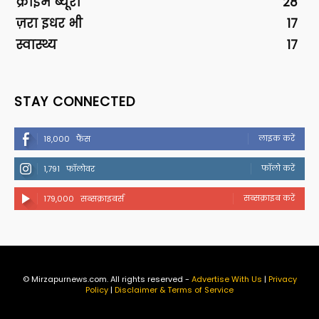
क्राइम ब्यूरो
28
ज़रा इधर भी
17
स्वास्थ्य
17
STAY CONNECTED
लाइक करें
18,000
फैंस
फॉलो करें
1,791
फॉलोवर
सब्सक्राइब करें
179,000
सब्सक्राइबर्स
© Mirzapurnews.com. All rights reserved -
Advertise With Us
|
Privacy
Policy
|
Disclaimer & Terms of Service