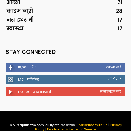
आस्था
31
क्राइम ब्यूरो
28
ज़रा इधर भी
17
स्वास्थ्य
17
STAY CONNECTED
लाइक करें
18,000
फैंस
फॉलो करें
1,791
फॉलोवर
सब्सक्राइब करें
179,000
सब्सक्राइबर्स
© Mirzapurnews.com. All rights reserved -
Advertise With Us
|
Privacy
Policy
|
Disclaimer & Terms of Service