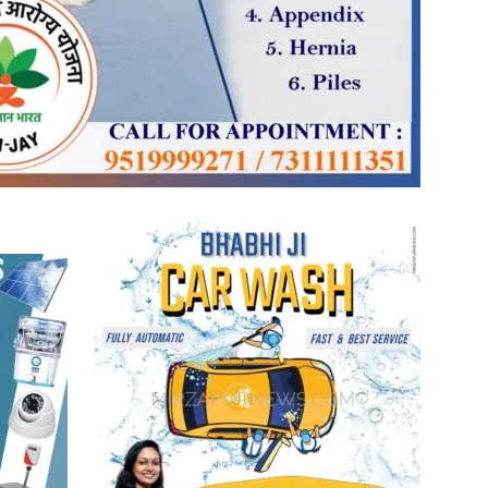
in
Hindi,
Today
Hindi