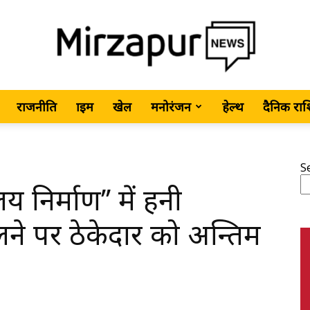
राजनीति
क्राइम
खेल
मनोरंजन
हेल्थ
दैनिक रा
MirzapurNews.com
S
लय निर्माण’’ में हनी
•
लने पर ठेकेदार को अन्तिम
Hindi