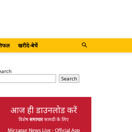
शिफल
खरीदे-बेचें
earch
Search
आज ही डाउनलोड करें
विशेष
समाचार
सामग्री के लिए
Mirzapur News Live - Official App