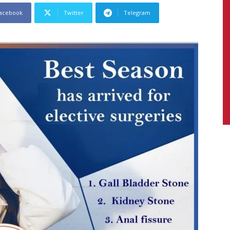
acebook
Twitter
Telegram
News,
Latest
News