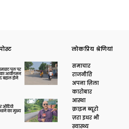
पोस्ट
लोकप्रिय श्रेणियां
समाचार
आमघाट पुल पर
ों का आवागमन
राजनीति
द बहाल होने
अपना ज़िला
कारोबार
आस्था
र ऑडियो
क्राइम ब्यूरो
थाने का मुख्य
ज़रा इधर भी
स्वास्थ्य