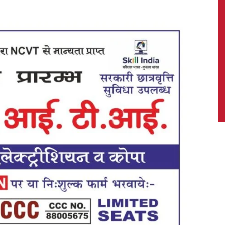
News,
Latest
News