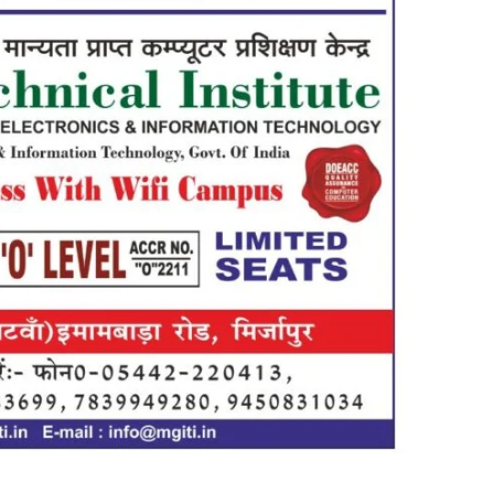
in
Hindi,
Today
Hindi