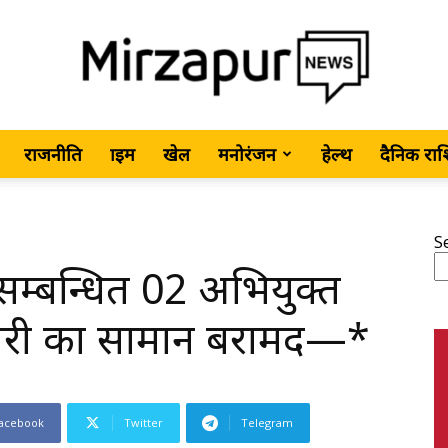
राजनीति
क्राइम
खेल
मनोरंजन
हेल्थ
दैनिक रा
MirzapurNews.com
S
सम्बन्धित 02 अभियुक्त
•
 चोरी का सामान बरामद—*
acebook
Twitter
Telegram
Hindi