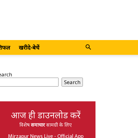
शिफल
खरीदे-बेचें
earch
Search
आज ही डाउनलोड करें
विशेष
समाचार
सामग्री के लिए
Mirzapur News Live - Official App