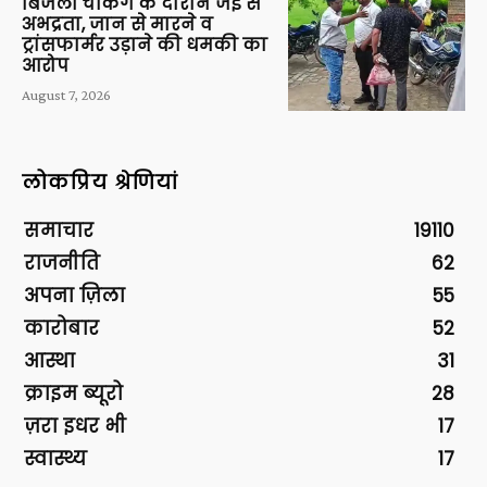
बिजली चेकिंग के दौरान जेई से
अभद्रता, जान से मारने व
ट्रांसफार्मर उड़ाने की धमकी का
आरोप
August 7, 2026
लोकप्रिय श्रेणियां
समाचार
19110
राजनीति
62
अपना ज़िला
55
कारोबार
52
आस्था
31
क्राइम ब्यूरो
28
ज़रा इधर भी
17
स्वास्थ्य
17