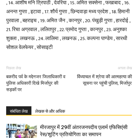
, 14. आशीष मनि त्रिपाठी , देवरिया , 15. अमित सक्सेना , फखाबाद , 16.
अनन्त गुप्ता , इटावा , 17. शौर्य गुप्ता , छिन्दवाड़ा मध्य प्रदेश , 18. हिमानी
पुरवाला , बहराइच , 19. अमित जैन , कानपुर , 20. पंखुड़ी गुप्ता , हारदोई ,
21. रिचा अग्रवाल , ललितपुर , 22. प्रमोद गुप्ता , कानपुर , 23. अनुश्का
शुक्ला , लखनऊ , 24. लालिमा , लखनऊ , 25. कल्पना पाण्डेय , सारथी
सोशल वेलफेयर , सोसाइटी
पिछला लेख
अगला लेख
बकरीद पर्व के मद्देनजर जिलाधिकारी व
विंध्याचल में श्रेया की आत्महत्या की
पुलिस अधिकारी दिखे मिर्जापुर की
सूचना पर पहुंची पुलिस, मिर्जापुर
सड़कों पर
संबंधित लेख
लेखक से और अधिक
मीरजापुर में 29वीं अंतरजनपदीय एलार्म एफिसिएंसी
रेस/शूटिंग प्रतियोगिता का समापन