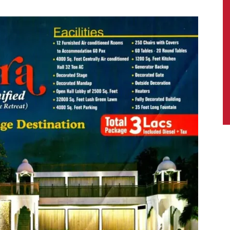
News,
Latest
News