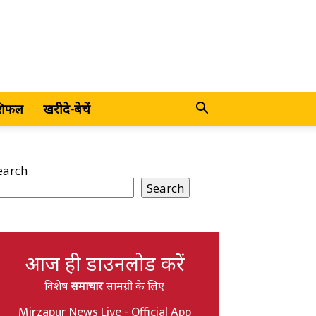
शिफल
खरीदे-बेचें
earch
Search
आज ही डाउनलोड करें
विशेष
समाचार
सामग्री के लिए
Mirzapur News Live - Official App