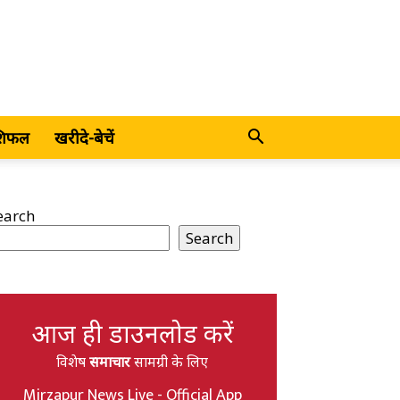
शिफल
खरीदे-बेचें
earch
Search
आज ही डाउनलोड करें
विशेष
समाचार
सामग्री के लिए
Mirzapur News Live - Official App