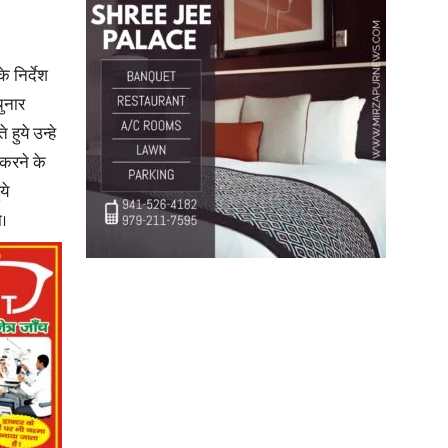
in
 निर्देश
चुनार
हुये उन्हे
 करने के
Hindi,
ये
ा।
Today
Hindi