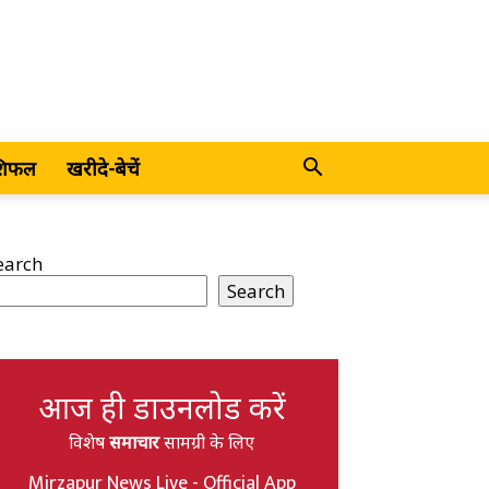
शिफल
खरीदे-बेचें
earch
Search
आज ही डाउनलोड करें
विशेष
समाचार
सामग्री के लिए
Mirzapur News Live - Official App