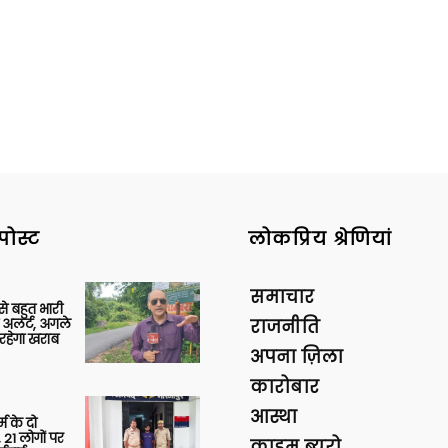
पोस्ट
लोकप्रिय श्रेणियां
समाचार
 से बहुत भारी
 अलर्ट, अगले
राजनीति
रहेगा खराब
अपना ज़िला
कारोबार
आस्था
र्म के दो
 21 लोगों पर
क्राइम ब्यूरो