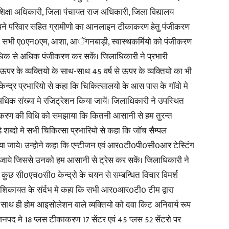
 शिक्षा अधिकारी, जिला पंचायत राज अधिकारी, जिला विद्यालय
अपने परिवार सहित ग्रामीणो का आनलाइन टीकाकरण हेतु पंजीकरण
in
ने सभी ए0एन0एम, आशा, आॅगनबाड़ी, स्वास्थकर्मियो को पंजीकरण
अधिक से अधिक पंजीकरण कर सकें। जिलाधिकारी ने प्रभारी
 ऊपर के व्यक्तियो के साथ-साथ 45 वर्ष से ऊपर के व्यक्तियो का भी
ेन्द्र प्रभारियो से कहा कि चिकित्सालयो के आस पास के गाॅवो मे
Hindi,
धिक संख्या मे रजिट्रेशन किया जायें। जिलाधिकारी ने उपस्थित
करण की विधि को समझाया कि कितनी आसानी से हम तुरन्त
्दो मे सभी चिकित्सा प्रभारियो से कहा कि जाॅच सैम्पल
ा जाये। उन्होने कहा कि एन्टीजन एवं आर0टी0पी0सी0आर टेस्टिंग
िखा जाये जिससे उनको हम आसानी से ट्रेस कर सकें। जिलाधिकारी ने
Today
े कुछ सी0एच0सी0 केन्द्रो के चयन से सम्बन्धित विचार विमर्श
्त शिकायत के संर्दभ मे कहा कि सभी आर0आर0टी0 टीम द्वारा
े साथ ही होम आइसोलेशन वाले व्यक्तियो को दवा किट अनिवार्य रूप
े जनपद मे 18 प्लस टीकाकरण 17 सेंटर एवं 45 प्लस 52 सेंटरो पर
Hindi