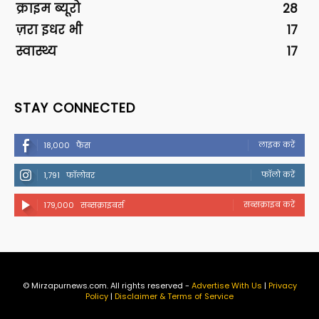
क्राइम ब्यूरो
28
ज़रा इधर भी
17
स्वास्थ्य
17
STAY CONNECTED
लाइक करें
18,000
फैंस
फॉलो करें
1,791
फॉलोवर
सब्सक्राइब करें
179,000
सब्सक्राइबर्स
© Mirzapurnews.com. All rights reserved -
Advertise With Us
|
Privacy
Policy
|
Disclaimer & Terms of Service