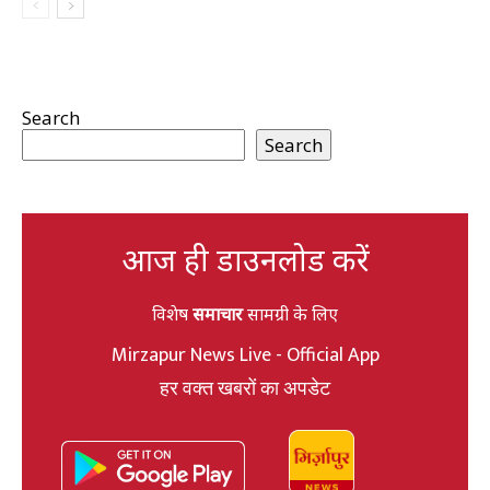
Search
Search
आज ही डाउनलोड करें
विशेष
समाचार
सामग्री के लिए
Mirzapur News Live - Official App
हर वक्त खबरों का अपडेट