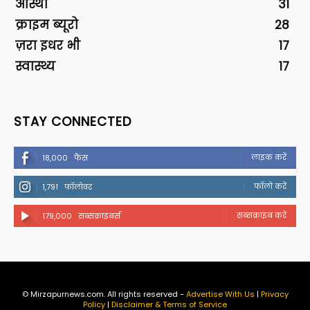
आस्था
31
क्राइम ब्यूरो
28
ज़रा इधर भी
17
स्वास्थ्य
17
STAY CONNECTED
लाइक करें
18,000
फैंस
फॉलो करें
1,791
फॉलोवर
सब्सक्राइब करें
179,000
सब्सक्राइबर्स
© Mirzapurnews.com. All rights reserved -
Advertise With Us
|
Privacy
Policy
|
Disclaimer & Terms of Service