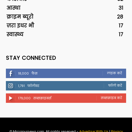
आस्था
31
क्राइम ब्यूरो
28
ज़रा इधर भी
17
स्वास्थ्य
17
STAY CONNECTED
लाइक करें
18,000
फैंस
फॉलो करें
1,791
फॉलोवर
सब्सक्राइब करें
179,000
सब्सक्राइबर्स
© Mirzapurnews.com. All rights reserved -
Advertise With Us
|
Privacy