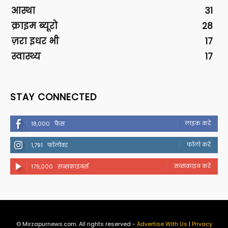
आस्था
31
क्राइम ब्यूरो
28
ज़रा इधर भी
17
स्वास्थ्य
17
STAY CONNECTED
लाइक करें
18,000
फैंस
फॉलो करें
1,791
फॉलोवर
सब्सक्राइब करें
179,000
सब्सक्राइबर्स
© Mirzapurnews.com. All rights reserved -
Advertise With Us
|
Privacy