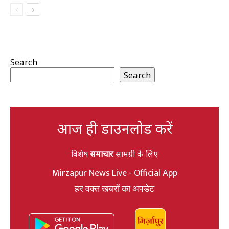
Search
Search
आज ही डाउनलोड करें
विशेष
समाचार
सामग्री के लिए
Mirzapur News Live - Official App
हर वक्त खबरों का अपडेट