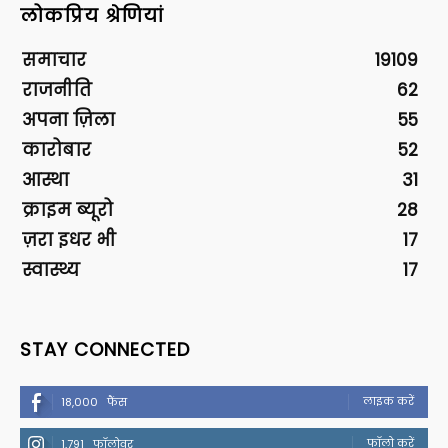
लोकप्रिय श्रेणियां
समाचार
19109
राजनीति
62
अपना ज़िला
55
कारोबार
52
आस्था
31
क्राइम ब्यूरो
28
ज़रा इधर भी
17
स्वास्थ्य
17
STAY CONNECTED
लाइक करें
18,000
फैंस
फॉलो करें
1,791
फॉलोवर