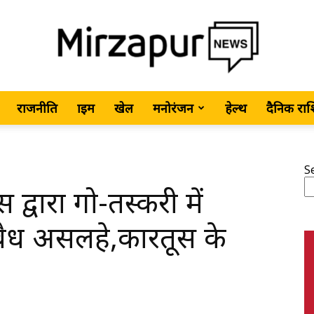
राजनीति
क्राइम
खेल
मनोरंजन
हेल्थ
दैनिक रा
MirzapurNews.com
S
्वारा गो-तस्करी में
•
वैध असलहे,कारतूस के
Hindi