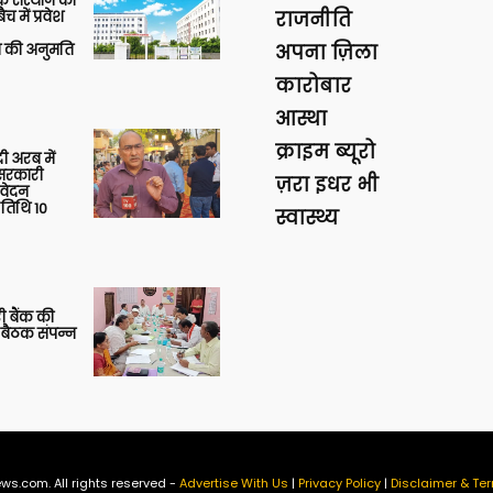
िक संस्थान को
 में प्रवेश
राजनीति
की अनुमति
अपना ज़िला
कारोबार
आस्था
क्राइम ब्यूरो
 अरब में
ु सरकारी
ज़रा इधर भी
आवेदन
 तिथि 10
स्वास्थ्य
ी बैंक की
 बैठक संपन्न
ws.com. All rights reserved -
Advertise With Us
|
Privacy Policy
|
Disclaimer & Ter