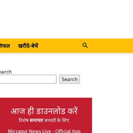
शिफल
खरीदे-बेचें
earch
Search
आज ही डाउनलोड करें
विशेष
समाचार
सामग्री के लिए
Mirzapur News Live - Official App