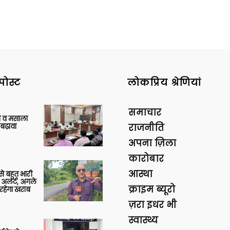
पोस्ट
लोकप्रिय श्रेणियां
समाचार
्जी व मसाला
बढ़ावा
राजनीति
अपना ज़िला
कारोबार
आस्था
 से बहुत भारी
 अलर्ट, अगले
क्राइम ब्यूरो
रहेगा खराब
ज़रा इधर भी
स्वास्थ्य