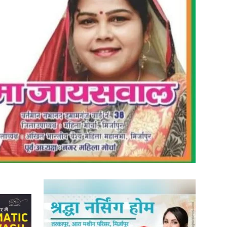
in
Hindi,
Today
Hindi