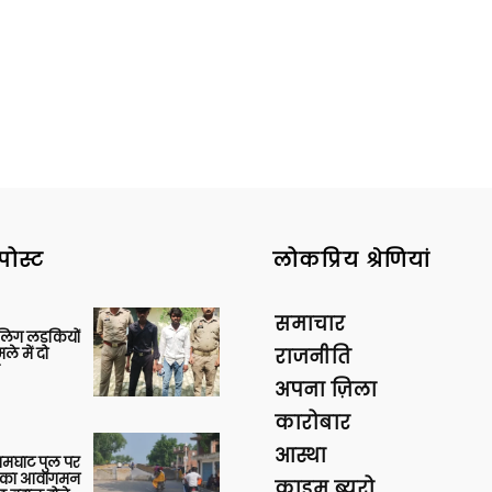
पोस्ट
लोकप्रिय श्रेणियां
समाचार
बालिग लड़कियों
े में दो
राजनीति
अपना ज़िला
कारोबार
आस्था
आमघाट पुल पर
ों का आवागमन
क्राइम ब्यूरो