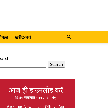
शिफल
खरीदे-बेचें
earch
Search
आज ही डाउनलोड करें
विशेष
समाचार
सामग्री के लिए
Mirzapur News Live - Official App