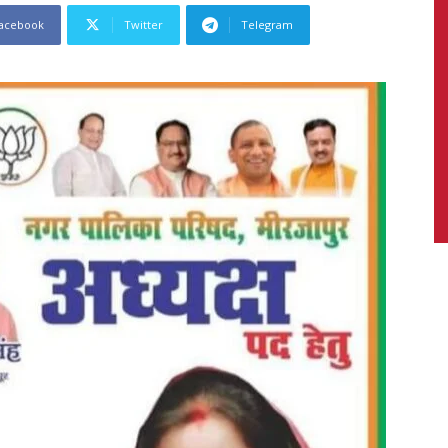
acebook
Twitter
Telegram
News,
Latest
News