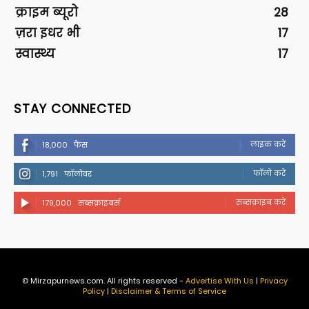
क्राइम ब्यूरो
28
ज़रा इधर भी
17
स्वास्थ्य
17
STAY CONNECTED
लाइक करें
18,000
फैंस
फॉलो करें
1,791
फॉलोवर
सब्सक्राइब करें
179,000
सब्सक्राइबर्स
© Mirzapurnews.com. All rights reserved -
Advertise With Us
|
Privacy
Policy
|
Disclaimer & Terms of Service