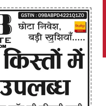
News,
Latest
News