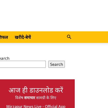
शिफल
खरीदे-बेचें
earch
Search
आज ही डाउनलोड करें
विशेष
समाचार
सामग्री के लिए
Mirzapur News Live - Official App