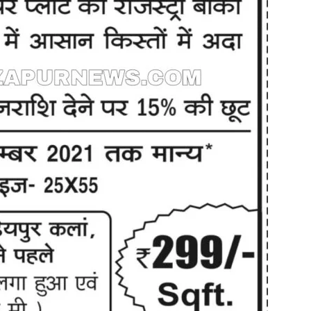
in
Hindi,
Today
Hindi