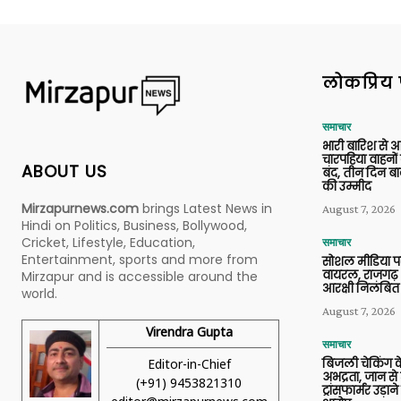
लोकप्रिय 
समाचार
भारी बारिश से 
चारपहिया वाहन
ABOUT US
बंद, तीन दिन बा
की उम्मीद
Mirzapurnews.com
brings Latest News in
August 7, 2026
Hindi on Politics, Business, Bollywood,
Cricket, Lifestyle, Education,
समाचार
Entertainment, sports and more from
सोशल मीडिया प
वायरल, राजगढ़ 
Mirzapur and is accessible around the
आरक्षी निलंबित
world.
August 7, 2026
Virendra Gupta
समाचार
Editor-in-Chief
बिजली चेकिंग के
अभद्रता, जान से
(+91) 9453821310
ट्रांसफार्मर उड़