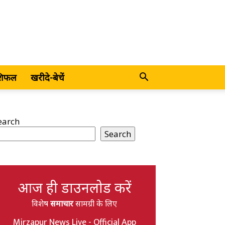
शिफल
खरीदे-बेचें
earch
Search
आज ही डाउनलोड करें
विशेष
समाचार
सामग्री के लिए
Mirzapur News Live - Official App