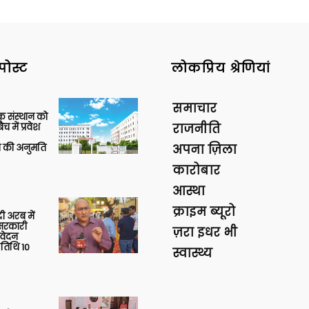
पोस्ट
लोकप्रिय श्रेणियां
समाचार
िक संस्थान को
 में प्रवेश
राजनीति
की अनुमति
अपना ज़िला
कारोबार
आस्था
क्राइम ब्यूरो
 अरब में
ु सरकारी
ज़रा इधर भी
आवेदन
 तिथि 10
स्वास्थ्य