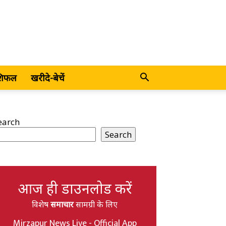
शिफल
खरीदे-बेचें
earch
Search
आज ही डाउनलोड करें
विशेष
समाचार
सामग्री के लिए
Mirzapur News Live - Official App