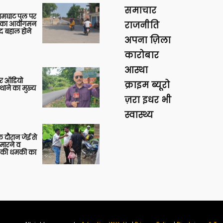
समाचार
आमघाट पुल पर
ों का आवागमन
राजनीति
द बहाल होने
अपना ज़िला
कारोबार
आस्था
र ऑडियो
क्राइम ब्यूरो
थाने का मुख्य
ज़रा इधर भी
स्वास्थ्य
 दौरान जेई से
 मारने व
ाने की धमकी का