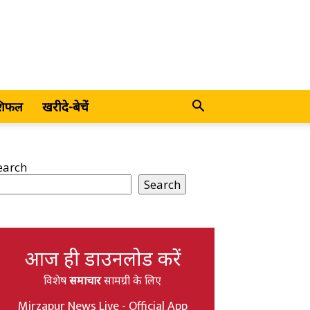
शिफल
खरीदे-बेचें
earch
Search
आज ही डाउनलोड करें
विशेष
समाचार
सामग्री के लिए
Mirzapur News Live - Official App