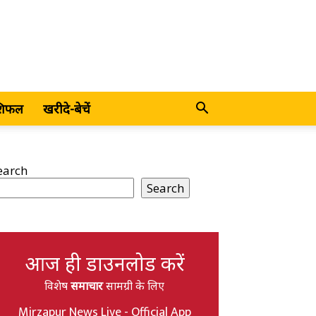
शिफल
खरीदे-बेचें
earch
Search
आज ही डाउनलोड करें
विशेष
समाचार
सामग्री के लिए
Mirzapur News Live - Official App