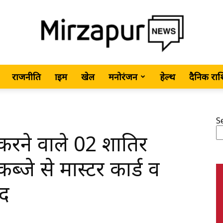
राजनीति
क्राइम
खेल
मनोरंजन
हेल्थ
दैनिक रा
MirzapurNews.com
S
री करने वाले 02 शातिर
•
ब्जे से मास्टर कार्ड व
मद
Hindi