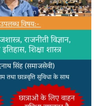
in
Hindi,
Today
Hindi