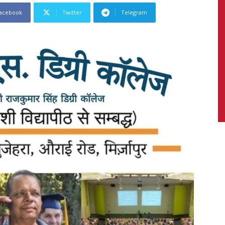
acebook
Twitter
Telegram
News,
Latest
News