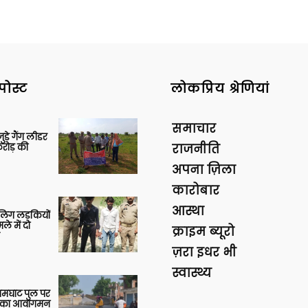
पोस्ट
लोकप्रिय श्रेणियां
समाचार
ुड़े गैंग लीडर
रोड़ की
राजनीति
अपना ज़िला
कारोबार
आस्था
बालिग लड़कियों
े में दो
क्राइम ब्यूरो
ज़रा इधर भी
स्वास्थ्य
आमघाट पुल पर
ों का आवागमन