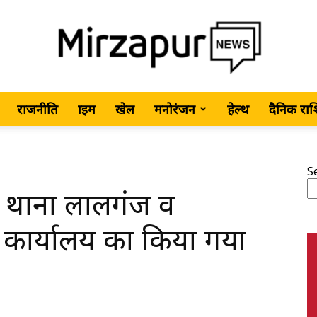
राजनीति
क्राइम
खेल
मनोरंजन
हेल्थ
दैनिक रा
MirzapurNews.com
S
रा थाना लालगंज व
•
ंज कार्यालय का किया गया
Hindi