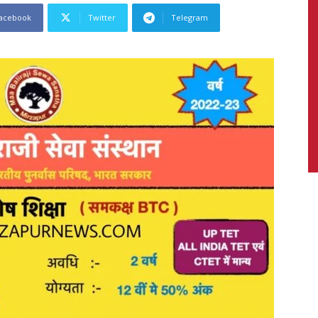
acebook
Twitter
Telegram
News,
Latest
News