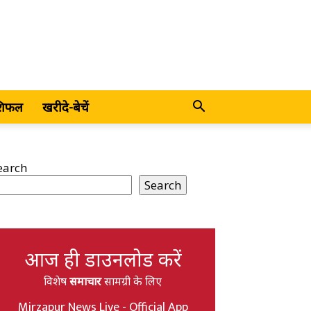
शिफल
खरीदे-बेचें
earch
Search
आज ही डाउनलोड करें
विशेष
समाचार
सामग्री के लिए
Mirzapur News Live - Official App