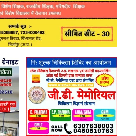
in
Hindi,
Today
Hindi