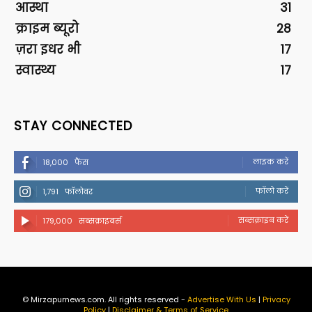
आस्था
31
क्राइम ब्यूरो
28
ज़रा इधर भी
17
स्वास्थ्य
17
STAY CONNECTED
लाइक करें
18,000
फैंस
फॉलो करें
1,791
फॉलोवर
सब्सक्राइब करें
179,000
सब्सक्राइबर्स
© Mirzapurnews.com. All rights reserved -
Advertise With Us
|
Privacy
Policy
|
Disclaimer & Terms of Service