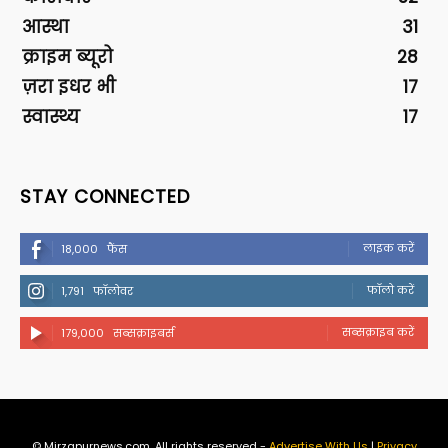
आस्था
31
क्राइम ब्यूरो
28
ज़रा इधर भी
17
स्वास्थ्य
17
STAY CONNECTED
लाइक करें
18,000
फैंस
फॉलो करें
1,791
फॉलोवर
सब्सक्राइब करें
179,000
सब्सक्राइबर्स
© Mirzapurnews.com. All rights reserved -
Advertise With Us
|
Privacy