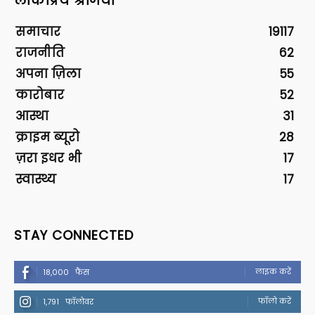
लोकप्रिय श्रेणियां
समाचार
19117
राजनीति
62
अपना ज़िला
55
कारोबार
52
आस्था
31
क्राइम ब्यूरो
28
ज़रा इधर भी
17
स्वास्थ्य
17
STAY CONNECTED
लाइक करें
18,000
फैंस
फॉलो करें
1,791
फॉलोवर