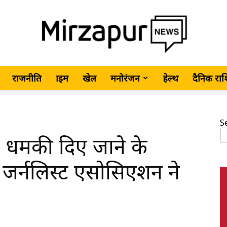
राजनीति
क्राइम
खेल
मनोरंजन
हेल्थ
दैनिक रा
MirzapurNews.com
S
ो धमकी दिए जाने के
•
र्नलिस्ट एसोसिएशन ने
Hindi