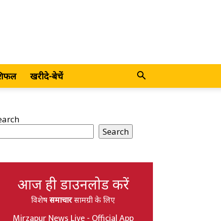
शिफल
खरीदे-बेचें
earch
Search
आज ही डाउनलोड करें
विशेष
समाचार
सामग्री के लिए
Mirzapur News Live - Official App