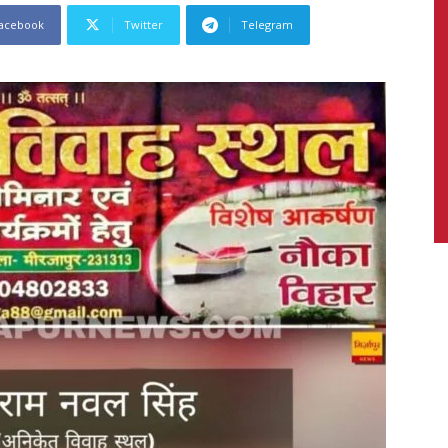
acebook
Twitter
Telegram
News,
Latest
News