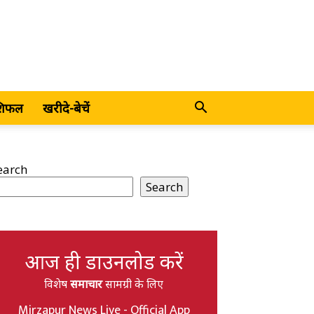
शिफल
खरीदे-बेचें
earch
Search
आज ही डाउनलोड करें
विशेष
समाचार
सामग्री के लिए
Mirzapur News Live - Official App