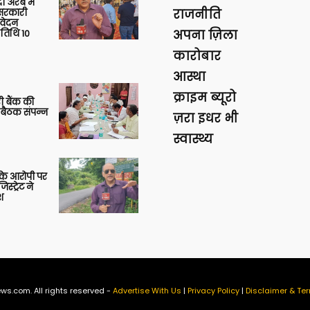
 अरब में
ु सरकारी
राजनीति
आवेदन
 तिथि 10
अपना ज़िला
कारोबार
आस्था
क्राइम ब्यूरो
ी बैंक की
 बैठक संपन्न
ज़रा इधर भी
स्वास्थ्य
या के आरोपी पर
स्ट्रेट ने
श
ws.com. All rights reserved -
Advertise With Us
|
Privacy Policy
|
Disclaimer & Ter