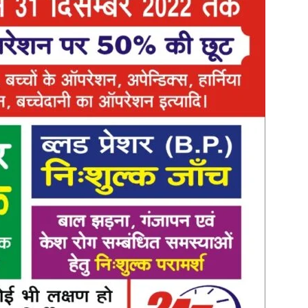
in
Hindi,
Today
Hindi