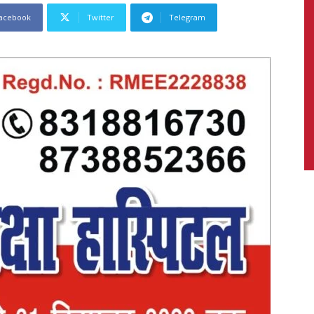
acebook
Twitter
Telegram
News,
Latest
News