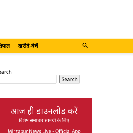
शिफल
खरीदे-बेचें
earch
Search
आज ही डाउनलोड करें
विशेष
समाचार
सामग्री के लिए
Mirzapur News Live - Official App