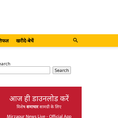
शिफल
खरीदे-बेचें
earch
Search
आज ही डाउनलोड करें
विशेष
समाचार
सामग्री के लिए
Mirzapur News Live - Official App