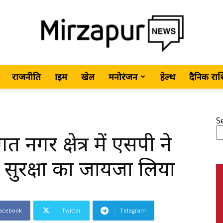
राजनीति
क्राइम
खेल
मनोरंजन
हेल्थ
दैनिक रा
MirzapurNews.com
S
गत नगर क्षेत्र में एसपी ने
•
 सुरक्षा का जायजा लिया
acebook
Twitter
Telegram
Hindi