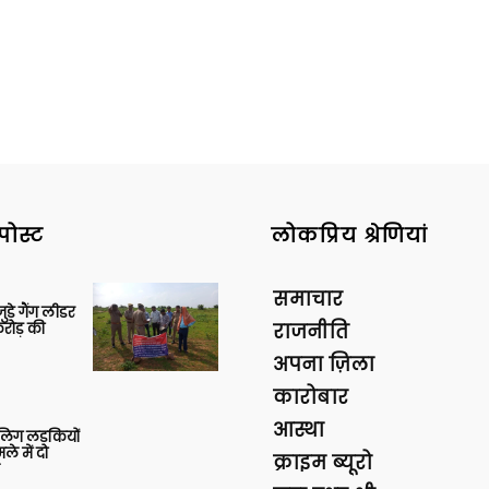
पोस्ट
लोकप्रिय श्रेणियां
समाचार
ुड़े गैंग लीडर
रोड़ की
राजनीति
अपना ज़िला
कारोबार
आस्था
बालिग लड़कियों
े में दो
क्राइम ब्यूरो