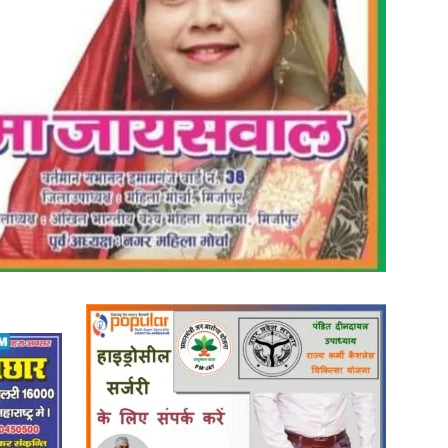
in
Hindi,
Today
Hindi