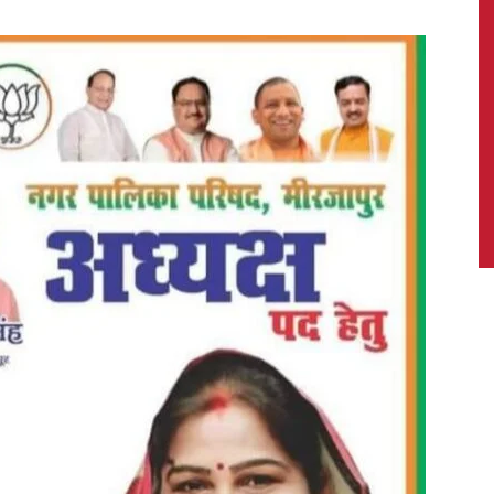
News,
Latest
News