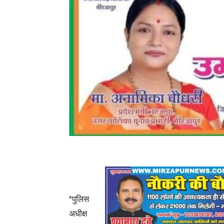
*पुलिस
अधीक्ष