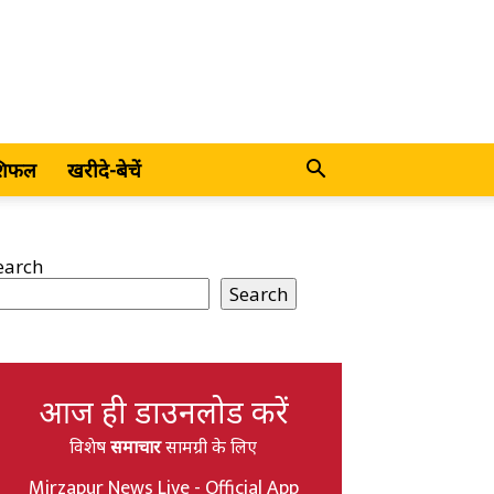
शिफल
खरीदे-बेचें
earch
Search
आज ही डाउनलोड करें
विशेष
समाचार
सामग्री के लिए
Mirzapur News Live - Official App