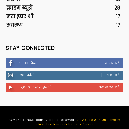
क्राइम ब्यूरो
28
ज़रा इधर भी
17
स्वास्थ्य
17
STAY CONNECTED
लाइक करें
18,000
फैंस
फॉलो करें
1,791
फॉलोवर
सब्सक्राइब करें
179,000
सब्सक्राइबर्स
© Mirzapurnews.com. All rights reserved -
Advertise With Us
|
Privacy
Policy
|
Disclaimer & Terms of Service