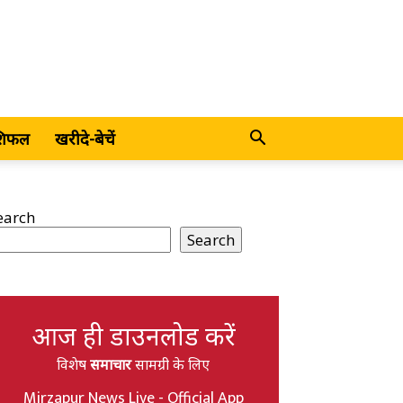
शिफल
खरीदे-बेचें
earch
Search
आज ही डाउनलोड करें
विशेष
समाचार
सामग्री के लिए
Mirzapur News Live - Official App