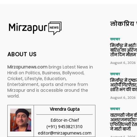
लोकप्रिय 
समाचार
मिर्जापुर में भारी
बारिश का ऑरेंज
ABOUT US
तीन दिन मौसम 
August 6, 2026
Mirzapurnews.com
brings Latest News in
Hindi on Politics, Business, Bollywood,
समाचार
Cricket, Lifestyle, Education,
मिर्जापुर में दुष्क
Entertainment, sports and more from
आरोपी गिरफ्तार,
शांति भंग की कार
Mirzapur and is accessible around the
world.
August 6, 2026
Virendra Gupta
समाचार
वाराणसी जोन क
Editor-in-Chief
अन्तरजनपदीय ए
एफिसिएन्सी रेस 
(+91) 9453821310
ने मारी बाजी
editor@mirzapurnews.com
August 6, 2026