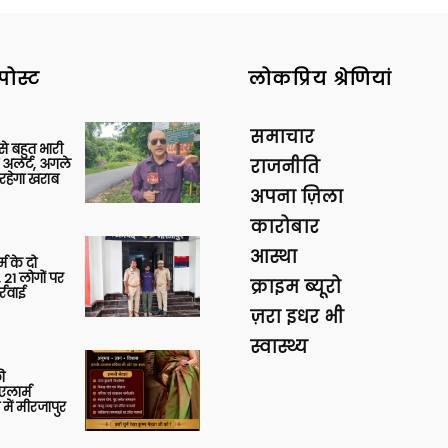
पोस्ट
लोकप्रिय श्रेणियां
समाचार
 से बहुत भारी
 अलर्ट, अगले
राजनीति
रहेगा खराब
अपना ज़िला
कारोबार
आस्था
र्म के दो
 21 लोगों पर
क्राइम ब्यूरो
्रवाई
ज़रा इधर भी
स्वास्थ्य
ी
लार्म
में मीरजापुर