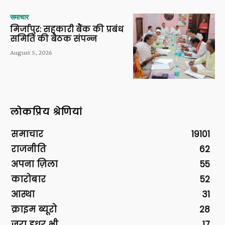
समाचार
मिर्जापुर: सहकारी बैंक की प्रबंध
समिति की बैठक संपन्न
August 5, 2026
लोकप्रिय श्रेणियां
समाचार
19101
राजनीति
62
अपना ज़िला
55
कारोबार
52
आस्था
31
क्राइम ब्यूरो
28
ज़रा इधर भी
17