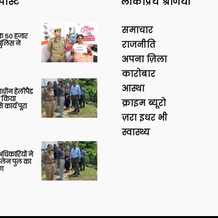
पोस्ट
लोकप्रिय श्रेणियां
समाचार
के 50 हजार
पुलिस ने
राजनीति
अपना ज़िला
कारोबार
आस्था
णाधीन हेलीपैड
े किया
क्राइम ब्यूरो
 कार्य पूरा
ज़रा इधर भी
स्वास्थ्य
 अधिकारियों ने
 लेन पुल का
षण