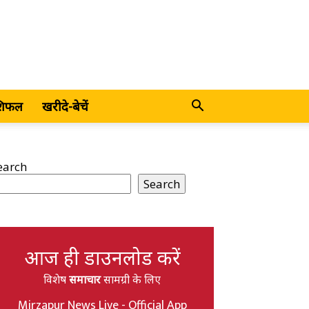
शिफल
खरीदे-बेचें
earch
Search
आज ही डाउनलोड करें
विशेष
समाचार
सामग्री के लिए
Mirzapur News Live - Official App