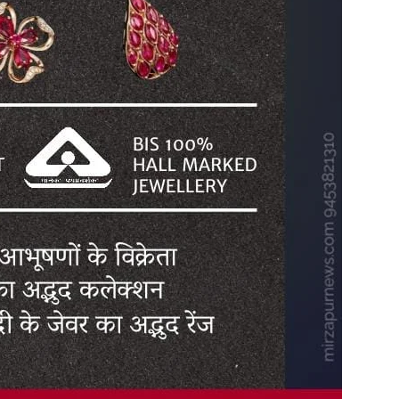
in
Hindi,
Today
Hindi