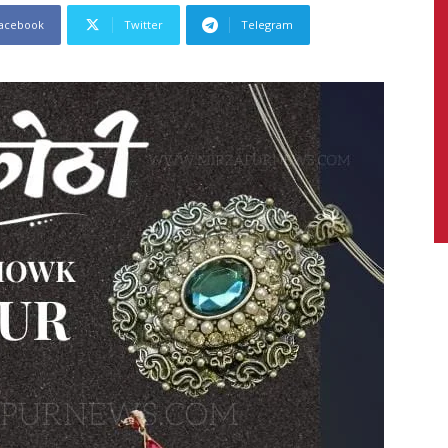
acebook
Twitter
Telegram
News,
Latest
News