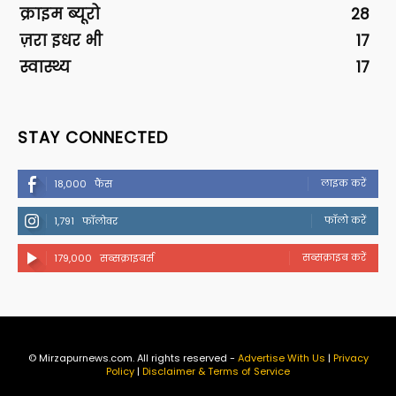
क्राइम ब्यूरो
28
ज़रा इधर भी
17
स्वास्थ्य
17
STAY CONNECTED
लाइक करें
18,000
फैंस
फॉलो करें
1,791
फॉलोवर
सब्सक्राइब करें
179,000
सब्सक्राइबर्स
© Mirzapurnews.com. All rights reserved -
Advertise With Us
|
Privacy
Policy
|
Disclaimer & Terms of Service