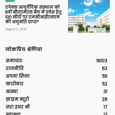
समाचार
एपेक्स आयुर्वेदिक संस्थान को
9वीं बीएएमएस बैच में प्रवेश हेतु
100 सीटों पर एनसीआईएसएम
की अनुमति प्राप्त*
August 5, 2026
लोकप्रिय श्रेणियां
समाचार
19103
राजनीति
62
अपना ज़िला
55
कारोबार
52
आस्था
31
क्राइम ब्यूरो
28
ज़रा इधर भी
17
स्वास्थ्य
17