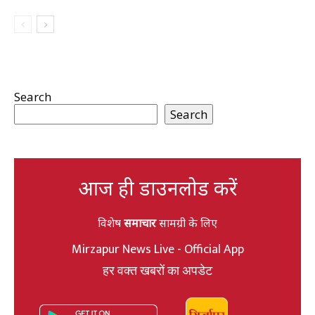
Search
Search
आज ही डाउनलोड करें
विशेष
समाचार
सामग्री के लिए
Mirzapur News Live - Official App
हर वक्त खबरों का अपडेट